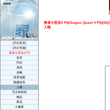
勇者斗恶龙4 PS(Dragon Quest 4 PS)(DQ
人物
[天幻首页]
[天幻专题]
勇者斗恶龙4 PS
首页
FAQ
系统
攻略
世界地图
隐藏道具
人物
咒文和特技
物品
商店
小徽章