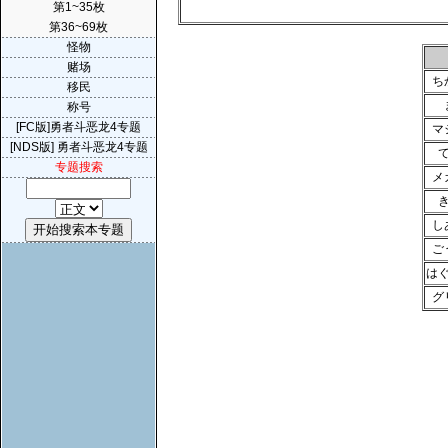
第1~35枚
第36~69枚
怪物
赌场
ち
移民
称号
[FC版]勇者斗恶龙4专题
マ
[NDS版] 勇者斗恶龙4专题
专题搜索
メ
し
ご
は
グ