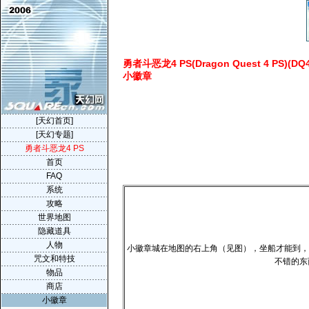
勇者斗恶龙4 PS(Dragon Quest 4 PS)(DQ
小徽章
[天幻首页]
[天幻专题]
勇者斗恶龙4 PS
首页
FAQ
系统
攻略
世界地图
隐藏道具
人物
小徽章城在地图的右上角（见图），坐船才能到，
咒文和特技
不错的东
物品
商店
小徽章